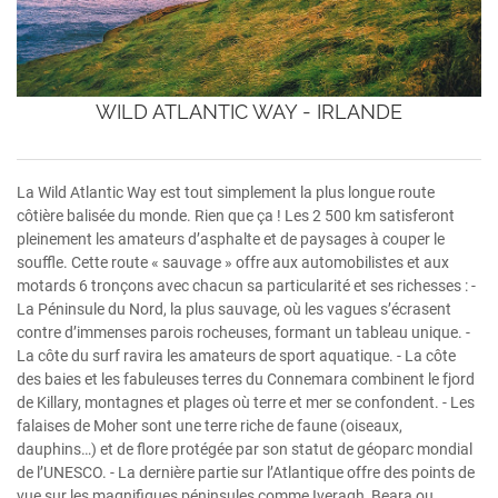
WILD ATLANTIC WAY - IRLANDE
La Wild Atlantic Way est tout simplement la plus longue route
côtière balisée du monde. Rien que ça ! Les 2 500 km satisferont
pleinement les amateurs d’asphalte et de paysages à couper le
souffle. Cette route « sauvage » offre aux automobilistes et aux
motards 6 tronçons avec chacun sa particularité et ses richesses : -
La Péninsule du Nord, la plus sauvage, où les vagues s’écrasent
contre d’immenses parois rocheuses, formant un tableau unique. -
La côte du surf ravira les amateurs de sport aquatique. - La côte
des baies et les fabuleuses terres du Connemara combinent le fjord
de Killary, montagnes et plages où terre et mer se confondent. - Les
falaises de Moher sont une terre riche de faune (oiseaux,
dauphins…) et de flore protégée par son statut de géoparc mondial
de l’UNESCO. - La dernière partie sur l’Atlantique offre des points de
vue sur les magnifiques péninsules comme Iveragh, Beara ou