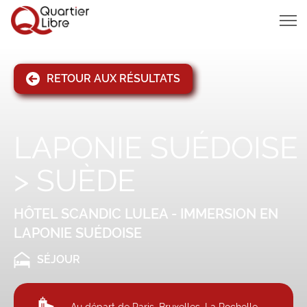
MENU
RETOUR AUX RÉSULTATS
LAPONIE SUÉDOISE
>
SUÈDE
HÔTEL SCANDIC LULEA - IMMERSION EN
LAPONIE SUÉDOISE
SÉJOUR