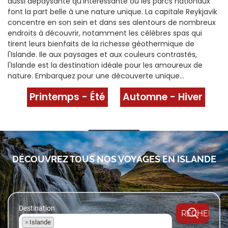
aussi dépaysante qu'intéressante où les parcs nationaux
font la part belle à une nature unique. La capitale Reykjavik
concentre en son sein et dans ses alentours de nombreux
endroits à découvrir, notamment les célèbres spas qui
tirent leurs bienfaits de la richesse géothermique de
l'Islande. Ile aux paysages et aux couleurs contrastés,
l'Islande est la destination idéale pour les amoureux de
nature. Embarquez pour une découverte unique...
Printemps - Été
Automne - Hiver
DÉCOUVREZ TOUS NOS
VOYAGES EN ISLANDE
Destination
×
Islande