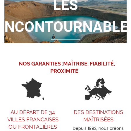
LES
INCONTOURNABLE
NOS GARANTIES :
MAÎTRISE, FIABILITÉ,
PROXIMITÉ
AU DÉPART DE 34
DES DESTINATIONS
VILLES FRANCAISES
MAÎTRISÉES
OU FRONTALIÈRES
Depuis 1992, nous créons