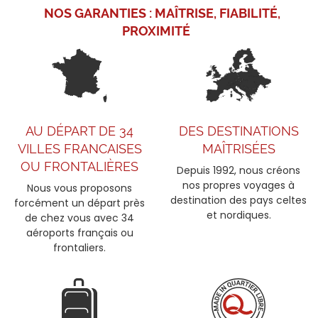
semblent figés dans le cristal de l’hiver, ce voyage...
NOS GARANTIES :
MAÎTRISE, FIABILITÉ,
PROXIMITÉ
VOIR L'OFFRE
2199
€
dès
TTC/pers.
AU DÉPART DE 34
DES DESTINATIONS
VILLES FRANCAISES
MAÎTRISÉES
OU FRONTALIÈRES
Depuis 1992, nous créons
nos propres voyages à
Nous vous proposons
destination des pays celtes
forcément un départ près
et nordiques.
de chez vous avec 34
aéroports français ou
frontaliers.