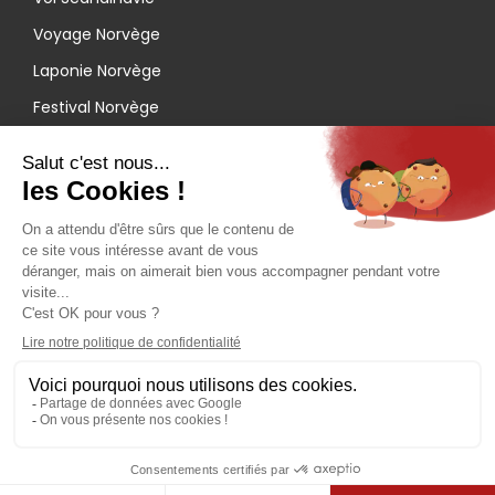
Voyage Norvège
Laponie Norvège
Festival Norvège
Cliquez-ici pour modifier vos préférences en matière de cookies
QUARTIER LIBRE - SAS au capital de 100 000 € - RCS Lyon B 384
149 993 - Licence d'agence de voyages IM 069.15.0007Adhérent
Syndicat des Entreprises du Tour Operating - Garantie APST -
Numéro de déclaration CNIL 1301169