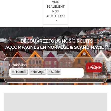
VOIR
ÉGALEMENT
NOS
AUTOTOURS
DÉCOUVREZ TOUS NOS CIRCUITS
ACCOMPAGNÉS EN
NORVÈGE & SCANDINAVIE
Destination
×
Finlande
×
Norvège
×
Suède