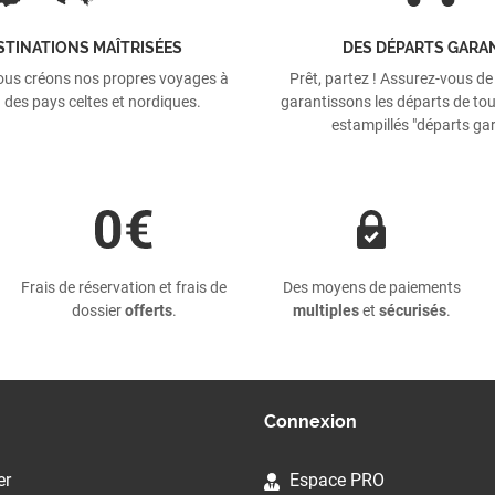
STINATIONS MAÎTRISÉES
DES DÉPARTS GARA
ous créons nos propres voyages à
Prêt, partez ! Assurez-vous de
 des pays celtes et nordiques.
garantissons les départs de tou
estampillés "départs gar
Frais de réservation et frais de
Des moyens de paiements
dossier
offerts
.
multiples
et
sécurisés
.
Connexion
er
Espace PRO