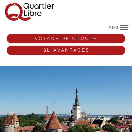
MENU
NOS DESTINATIONS
VOYAGE DE GROUPE
ANGLETERRE
QL AVANTAGES
VOS ENVIES DE VOYAGE
+33 (0)9 72 38 52 44
VOYAGE DE GROUPE
QL AVANTAGES
ESPACE PRO