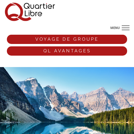
MENU
NOS DESTINATIONS
VOYAGE DE GROUPE
ANGLETERRE
QL AVANTAGES
VOS ENVIES DE VOYAGE
+33 (0)9 72 38 52 44
VOYAGE DE GROUPE
QL AVANTAGES
ESPACE PRO