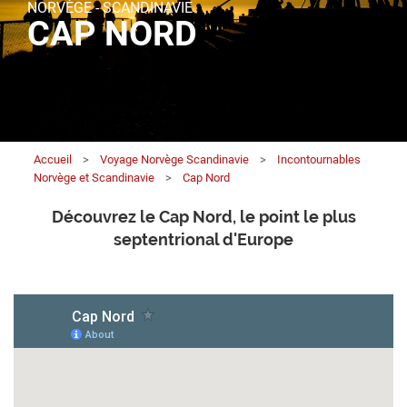
NORVÈGE - SCANDINAVIE
CAP NORD
Accueil
>
Voyage Norvège Scandinavie
>
Incontournables
Norvège et Scandinavie
>
Cap Nord
Découvrez le Cap Nord, le point le plus
septentrional d'Europe