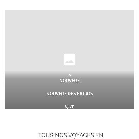
NORVÈGE
NORVEGE DES FJORDS
8
j/
7
n
1886
€
dès
2032
€
TTC/pers.
Le voyage incontournable de la destination ! Découvrez
TOUS NOS VOYAGES EN
l’essence même de la Norvège à travers ce voyage...