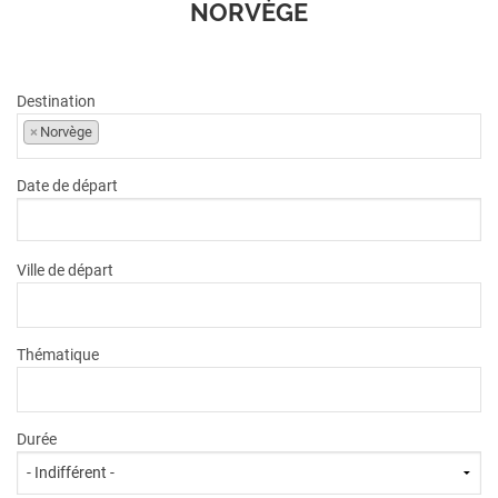
NORVÈGE
VOIR L'OFFRE
1886
€
dès
2032
€
TTC/pers.
Destination
×
Norvège
Date de départ
Ville de départ
Thématique
Durée