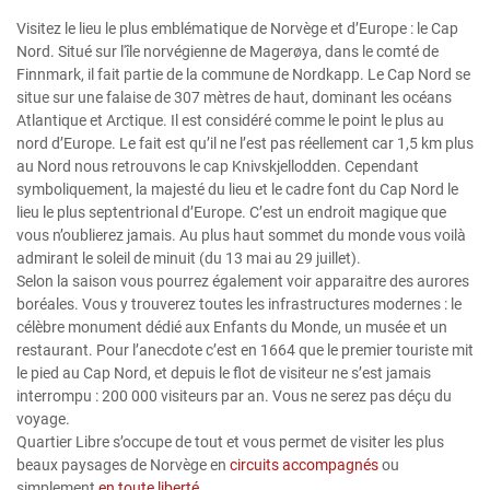
Visitez le lieu le plus emblématique de Norvège et d’Europe : le Cap
Nord. Situé sur l'île norvégienne de Magerøya, dans le comté de
Finnmark, il fait partie de la commune de Nordkapp. Le Cap Nord se
situe sur une falaise de 307 mètres de haut, dominant les océans
Atlantique et Arctique. Il est considéré comme le point le plus au
nord d’Europe. Le fait est qu’il ne l’est pas réellement car 1,5 km plus
au Nord nous retrouvons le cap Knivskjellodden. Cependant
symboliquement, la majesté du lieu et le cadre font du Cap Nord le
lieu le plus septentrional d’Europe. C’est un endroit magique que
vous n’oublierez jamais. Au plus haut sommet du monde vous voilà
admirant le soleil de minuit (du 13 mai au 29 juillet).
Selon la saison vous pourrez également voir apparaitre des aurores
boréales. Vous y trouverez toutes les infrastructures modernes : le
célèbre monument dédié aux Enfants du Monde, un musée et un
restaurant. Pour l’anecdote c’est en 1664 que le premier touriste mit
le pied au Cap Nord, et depuis le flot de visiteur ne s’est jamais
interrompu : 200 000 visiteurs par an. Vous ne serez pas déçu du
voyage.
Quartier Libre s’occupe de tout et vous permet de visiter les plus
beaux paysages de Norvège en
circuits accompagnés
ou
simplement
en toute liberté.