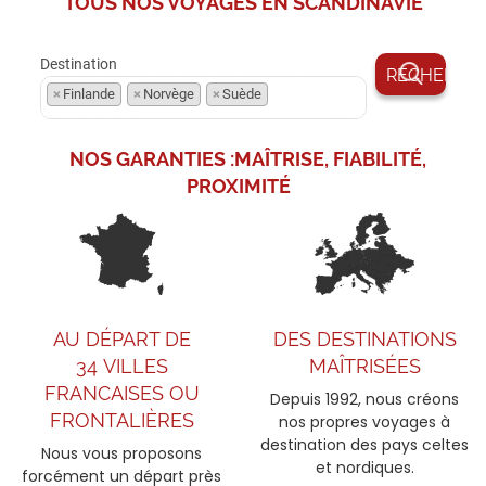
TOUS NOS VOYAGES EN
SCANDINAVIE
Découvrez l’essence même de la Norvège à travers...
Destination
VOIR L'OFFRE
1886
€
dès
2032
€
TTC/pers.
×
Finlande
×
Norvège
×
Suède
NOS GARANTIES :
MAÎTRISE, FIABILITÉ,
PROXIMITÉ
AU DÉPART DE
DES DESTINATIONS
34 VILLES
MAÎTRISÉES
FRANCAISES OU
Depuis 1992, nous créons
FRONTALIÈRES
nos propres voyages à
destination des pays celtes
Nous vous proposons
et nordiques.
forcément un départ près