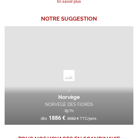
En savoir plus
NOTRE
SUGGESTION
Norvège
NORVEGE DES FJORDS
8
j/
7
n
1886
€
dès
2032
€
TTC/pers.
Le voyage incontournable de la destination !