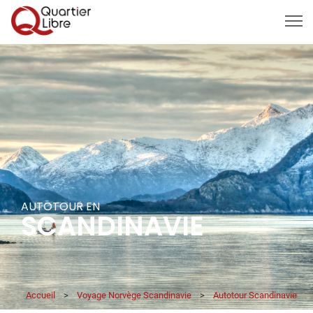
MENU
AUTOTOUR EN
SCANDINAVIE
Accueil
>
Voyage Norvège Scandinavie
>
Autotour Scandinavie