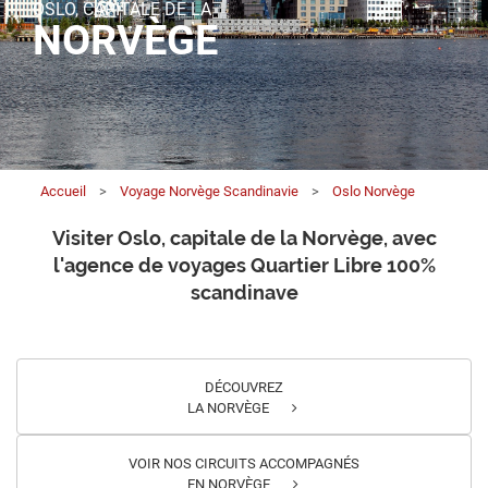
OSLO, CAPITALE DE LA
NORVÈGE
Accueil
>
Voyage Norvège Scandinavie
>
Oslo Norvège
Visiter Oslo, capitale de la Norvège, avec
l'agence de voyages Quartier Libre 100%
scandinave
DÉCOUVREZ
LA NORVÈGE
VOIR NOS CIRCUITS ACCOMPAGNÉS
EN NORVÈGE