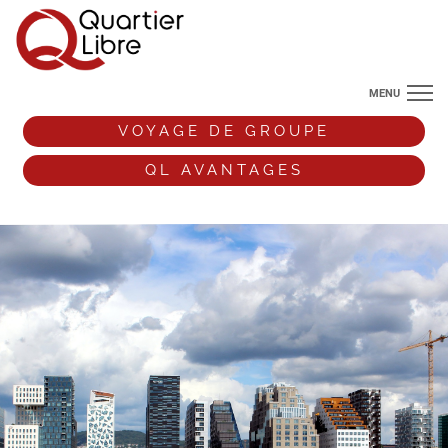
MENU
NOS DESTINATIONS
VOYAGE DE GROUPE
ANGLETERRE
QL AVANTAGES
VOS ENVIES DE VOYAGE
+33 (0)9 72 38 52 44
VOYAGE DE GROUPE
QL AVANTAGES
ESPACE PRO