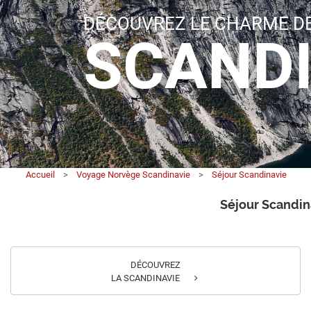
DÉCOUVREZ LE CHARME DE
SCANDI
Accueil
>
Voyage Norvège Scandinavie
>
Séjour Scandinavie
Séjour Scandin
DÉCOUVREZ
LA SCANDINAVIE