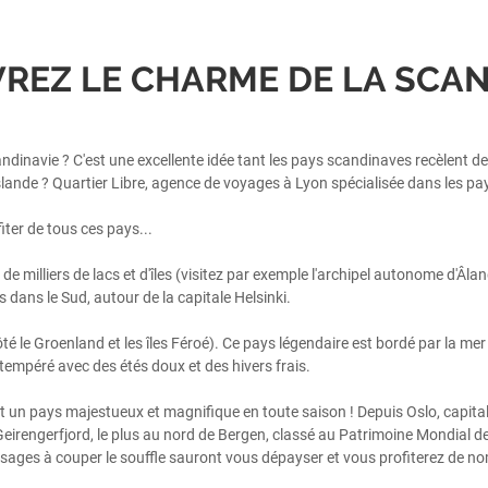
REZ LE CHARME DE LA SCAN
inavie ? C'est une excellente idée tant les pays scandinaves recèlent de m
Islande ? Quartier Libre, agence de voyages à Lyon spécialisée dans les pay
iter de tous ces pays...
milliers de lacs et d'îles (visitez par exemple l'archipel autonome d'Âlan
 dans le Sud, autour de la capitale Helsinki.
té le Groenland et les îles Féroé). Ce pays légendaire est bordé par la mer
t tempéré avec des étés doux et des hivers frais.
st un pays majestueux et magnifique en toute saison ! Depuis Oslo, capitale
e Geirengerfjord, le plus au nord de Bergen, classé au Patrimoine Mondial 
ysages à couper le souffle sauront vous dépayser et vous profiterez de no