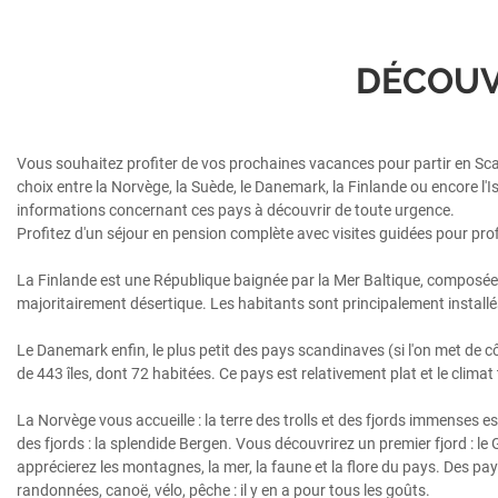
DÉCOUV
Vous souhaitez profiter de vos prochaines vacances pour partir en Scand
choix entre la Norvège, la Suède, le Danemark, la Finlande ou encore l'
informations concernant ces pays à découvrir de toute urgence.
Profitez d'un séjour en pension complète avec visites guidées pour prof
La Finlande est une République baignée par la Mer Baltique, composée de 
majoritairement désertique. Les habitants sont principalement installés
Le Danemark enfin, le plus petit des pays scandinaves (si l'on met de cô
de 443 îles, dont 72 habitées. Ce pays est relativement plat et le clima
La Norvège vous accueille : la terre des trolls et des fjords immenses e
des fjords : la splendide Bergen. Vous découvrirez un premier fjord : l
apprécierez les montagnes, la mer, la faune et la flore du pays. Des pa
randonnées, canoë, vélo, pêche : il y en a pour tous les goûts.