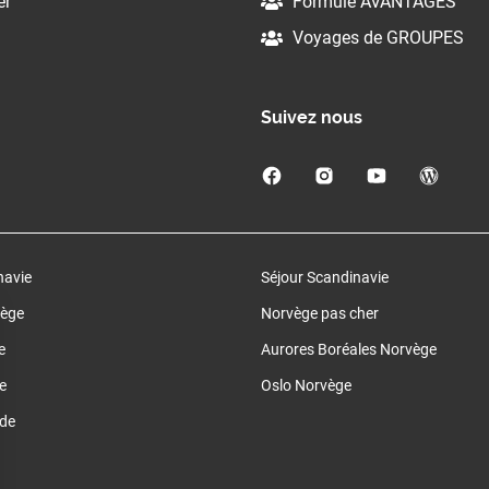
er
Formule AVANTAGES
Voyages de GROUPES
Suivez nous
navie
Séjour Scandinavie
vège
Norvège pas cher
e
Aurores Boréales Norvège
e
Oslo Norvège
de