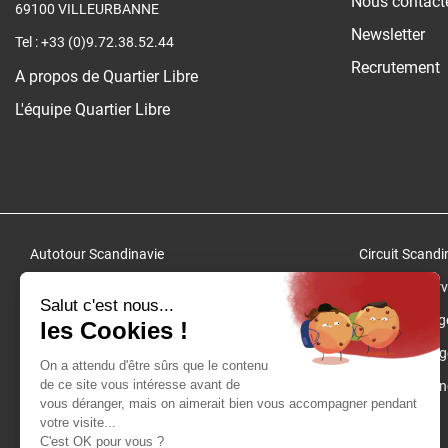
Nous contact
69100 VILLEURBANNE
Newsletter
Tel : +33 (0)9.72.38.52.44
Recrutement
A propos de Quartier Libre
L'équipe Quartier Libre
Autotour Scandinavie
Circuit Scandi
Voyage Scandinavie
Autotour Nor
Circuits Norvège
Fjords Norvèg
Norvège Fjords
Circuit Norvèg
Musées Norvège
Voyage Finlan