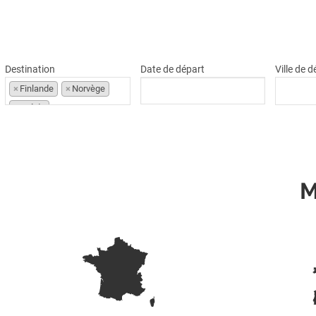
Destination
Date de départ
Ville de 
×
Finlande
×
Norvège
×
Suède
M