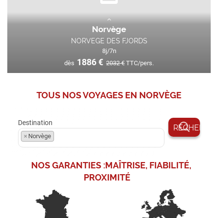
Norvège
NORVEGE DES FJORDS
8
j/
7
n
1886
€
dès
2032
€
TTC/pers.
Le voyage incontournable de la destination !
TOUS NOS VOYAGES EN
NORVÈGE
Découvrez l’essence même de la Norvège à travers...
Destination
VOIR L'OFFRE
1886
€
dès
2032
€
TTC/pers.
×
Norvège
NOS GARANTIES :
MAÎTRISE, FIABILITÉ,
PROXIMITÉ