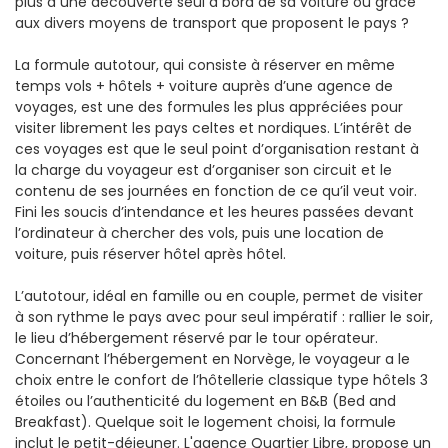
plus à une découverte seul à bord de sa voiture ou grâce
aux divers moyens de transport que proposent le pays ?
La formule autotour, qui consiste à réserver en même
temps vols + hôtels + voiture auprès d’une agence de
voyages, est une des formules les plus appréciées pour
visiter librement les pays celtes et nordiques. L’intérêt de
ces voyages est que le seul point d’organisation restant à
la charge du voyageur est d’organiser son circuit et le
contenu de ses journées en fonction de ce qu’il veut voir.
Fini les soucis d’intendance et les heures passées devant
l’ordinateur à chercher des vols, puis une location de
voiture, puis réserver hôtel après hôtel.
L’autotour, idéal en famille ou en couple, permet de visiter
à son rythme le pays avec pour seul impératif : rallier le soir,
le lieu d’hébergement réservé par le tour opérateur.
Concernant l’hébergement en Norvège, le voyageur a le
choix entre le confort de l’hôtellerie classique type hôtels 3
étoiles ou l’authenticité du logement en B&B (Bed and
Breakfast). Quelque soit le logement choisi, la formule
inclut le petit-déjeuner. L'agence Quartier Libre, propose un