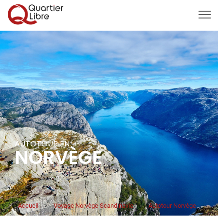
MENU
AUTOTOUR EN
NORVÈGE
Accueil
>
Voyage Norvège Scandinavie
>
Autotour Norvège