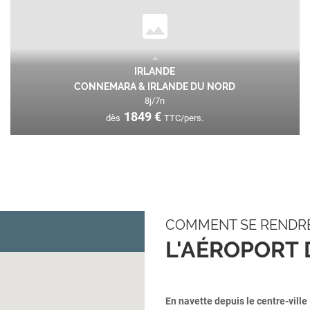
IRLANDE
CONNEMARA & IRLANDE DU NORD
8
j/
7
n
1849
€
dès
TTC/pers.
Plongez au cœur des paysages sauvages et fascinants du
nord de l'Irlande, loin des sentiers battus ! Ce voyage tout...
VOIR L'OFFRE
1849
€
dès
TTC/pers.
COMMENT SE RENDR
L'AÉROPORT 
En navette depuis le centre-ville