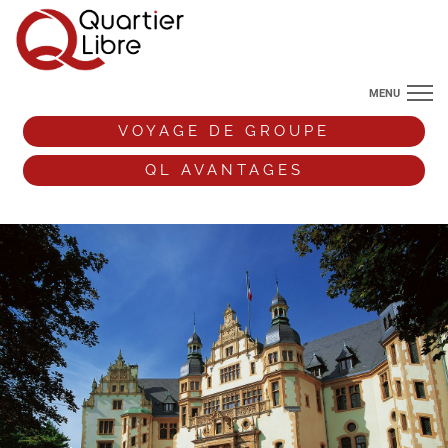
MENU
NOS DESTINATIONS
VOYAGE DE GROUPE
ANGLETERRE
QL AVANTAGES
VOS ENVIES DE VOYAGE
+33 (0)9 72 38 52 44
VOYAGE DE GROUPE
QL AVANTAGES
ESPACE PRO