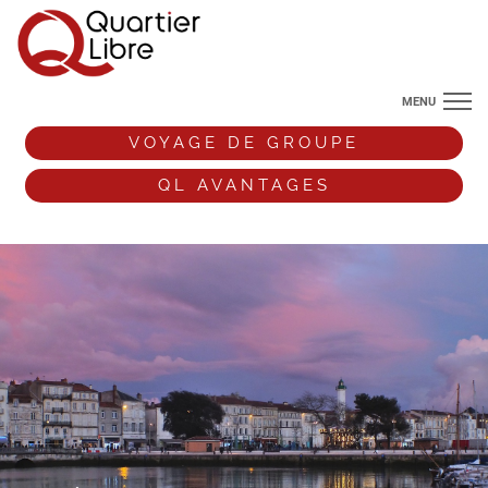
MENU
NOS DESTINATIONS
VOYAGE DE GROUPE
ANGLETERRE
QL AVANTAGES
VOS ENVIES DE VOYAGE
+33 (0)9 72 38 52 44
VOYAGE DE GROUPE
QL AVANTAGES
ESPACE PRO