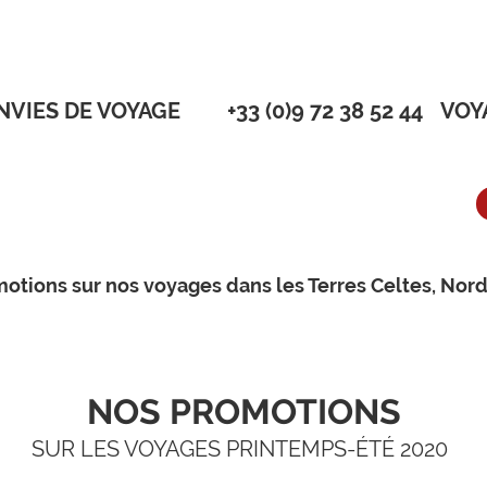
NVIES DE VOYAGE
+33 (0)9 72 38 52 44
VOY
ES NOS DESTINATIONS
OYAGES
OYAGES
OYAGES
OYAGES
OYAGES
UITS ACCOMPAGNÉS
LEÅ
AGNÉS
AGNÉS
AGNÉS
AGNÉS
AGNÉS
OTOURS
AD
QUE
URS
E PÈRE NOËL
motions sur nos voyages dans les Terres Celtes, Nord
 BREAK | VOL + HÔTEL
ETS D'AVION
NOS PROMOTIONS
SUR LES VOYAGES PRINTEMPS-ÉTÉ 2020