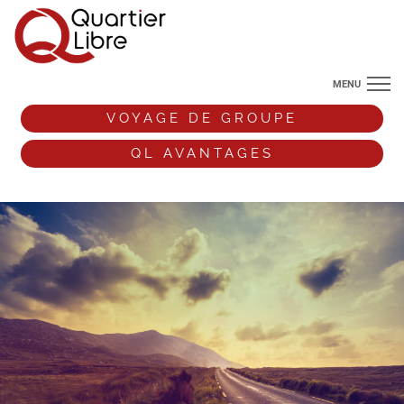
MENU
NOS DESTINATIONS
VOYAGE DE GROUPE
ANGLETERRE
QL AVANTAGES
VOS ENVIES DE VOYAGE
+33 (0)9 72 38 52 44
VOYAGE DE GROUPE
QL AVANTAGES
ESPACE PRO