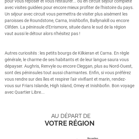
pour vous reposer et vous restaurer... ou en circuit séjour complète
avec visites guidées pour encore mieux profiter de l'histoire du pays.
Un séjour avec circuit vous permettra de visiter plus aisément les
paroisses de Roundstone, Carna, Inishbofin, Ballynakill ou encore
Clifden. La péninsule d'Errismore, située dans le sud de la région
vaut aussi le détour alors n'hésitez pas !
Autres curiosités : les petits bourgs de Kilkieran et Carna. En règle
générale, le charme de ses habitants et de leur langue saura vous
dépayser. Aughris, Renvyle ou encore Cleggan, plus au Nord-Ouest,
sont des péninsules tout aussi charmantes. Enfin, si vous préférez
vous rendre sur des îles et respirer l'air vivifiant et marin, rendez-
vous sur Friars Islande, High Island, Omey et Inishbofin. Bon voyage
avec Quartier Libre...
AU DÉPART DE
VOTRE RÉGION