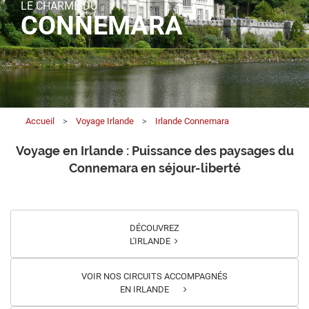
LE CHARME DU
CONNEMARA
Accueil
>
Voyage Irlande
>
Irlande Connemara
Voyage en Irlande : Puissance des paysages du
Connemara en séjour-liberté
DÉCOUVREZ
L'IRLANDE
VOIR NOS CIRCUITS ACCOMPAGNÉS
EN IRLANDE