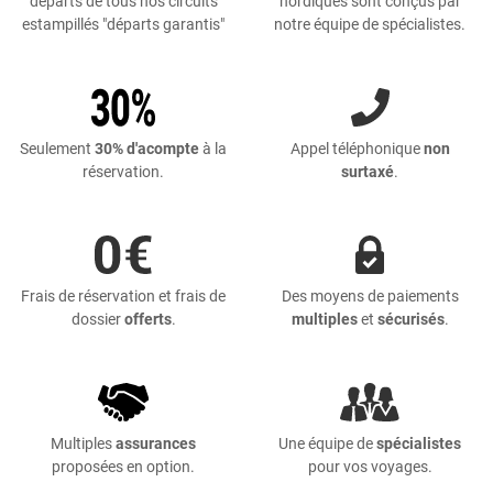
départs de tous nos circuits
nordiques sont conçus par
estampillés "départs garantis"
notre équipe de spécialistes.
Seulement
30% d'acompte
à la
Appel téléphonique
non
réservation.
surtaxé
.
Frais de réservation et frais de
Des moyens de paiements
dossier
offerts
.
multiples
et
sécurisés
.
Multiples
assurances
Une équipe de
spécialistes
proposées en option.
pour vos voyages.