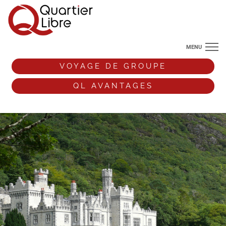
MENU
NOS DESTINATIONS
VOYAGE DE GROUPE
ANGLETERRE
QL AVANTAGES
VOS ENVIES DE VOYAGE
+33 (0)9 72 38 52 44
VOYAGE DE GROUPE
QL AVANTAGES
ESPACE PRO