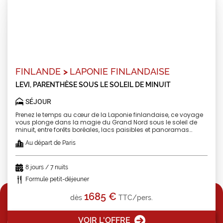
FINLANDE
>
LAPONIE FINLANDAISE
LEVI, PARENTHÈSE SOUS LE SOLEIL DE MINUIT
SÉJOUR
Prenez le temps au cœur de la Laponie finlandaise, ce voyage
vous plonge dans la magie du Grand Nord sous le soleil de
minuit, entre forêts boréales, lacs paisibles et panoramas
depuis les hauteurs de Levi. Rencontres avec les rennes, les
Au départ de Paris
huskys et la culture sámi rythment le séjour de moments forts
et authentiques. L'art de vivre finlandais s'invite à chaque
étape, du Mölkky partagé en bonne compagnie aux détentes
au Water World ou dans une kota traditionnelle. Un équilibre
8 jours / 7 nuits
parfait entre nature sauvage, immersion culturelle et douceur
Formule petit-déjeuner
nordique.
1685 €
dès
TTC/pers.
VOIR L'OFFRE