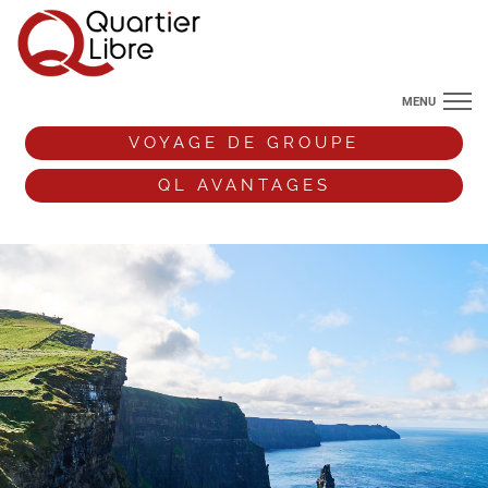
MENU
NOS DESTINATIONS
VOYAGE DE GROUPE
ANGLETERRE
QL AVANTAGES
VOS ENVIES DE VOYAGE
+33 (0)9 72 38 52 44
VOYAGE DE GROUPE
QL AVANTAGES
ESPACE PRO