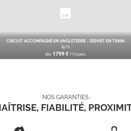
CIRCUIT ACCOMPAGNÉ EN ANGLETERRE - DÉPART EN TRAIN
8
j/
7
n
1799
€
dès
TTC/pers.
me-Uni, un voyage où l’histoire, la légende et la douceur de vivre anglai
VOIR L'O
799
€
TTC/pers.
NOS GARANTIES :
AÎTRISE, FIABILITÉ, PROXIMI