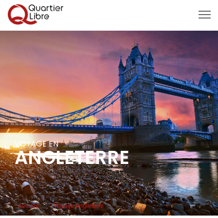
MENU
VOYAGE EN
ANGLETERRE
Accueil
>
Voyage Angleterre