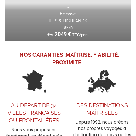
Ecosse
ILES & HIGHLANDS
8
j/
7
n
2049
€
dès
TTC/pers.
L'Écosse au-delà des brumes Laissez-vous envoûter
NOS GARANTIES :
MAÎTRISE, FIABILITÉ,
par une terre où le temps semble s'être arrêté, là où...
PROXIMITÉ
VOIR L'OFFRE
2049
€
dès
TTC/pers.
AU DÉPART DE 34
DES DESTINATIONS
VILLES FRANCAISES
MAÎTRISÉES
OU FRONTALIÈRES
Depuis 1992, nous créons
nos propres voyages à
Nous vous proposons
destination des pays celtes
forcément un départ près