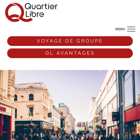
MENU
NOS DESTINATIONS
VOYAGE DE GROUPE
ANGLETERRE
QL AVANTAGES
VOS ENVIES DE VOYAGE
+33 (0)9 72 38 52 44
VOYAGE DE GROUPE
QL AVANTAGES
ESPACE PRO