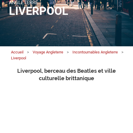
ANGLETERRE
LIVERPOOL
Accueil
>
Voyage Angleterre
>
Incontournables Angleterre
>
Liverpool
Liverpool, berceau des Beatles et ville
culturelle brittanique