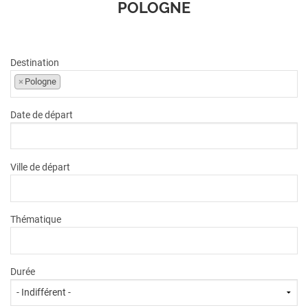
POLOGNE
VOIR L'OFFRE
1899
€
dès
TTC/pers.
Destination
×
Pologne
Date de départ
Ville de départ
Thématique
Durée