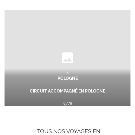
POLOGNE
CIRCUIT ACCOMPAGNÉ EN POLOGNE
8
j/
7
n
1899
€
dès
TTC/pers.
Descriptif du voyage : Les contrastes d'une nation millénaire
TOUS NOS VOYAGES EN
Plongez au cœur de la Pologne, une terre où l'histoire s'écrit...