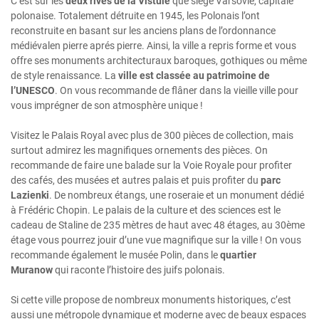
C’est sur les
deux rives de la Vistule
que siège Varsovie, capitale
polonaise. Totalement détruite en 1945, les Polonais l’ont
reconstruite en basant sur les anciens plans de l’ordonnance
médiévalen pierre aprés pierre. Ainsi, la ville a repris forme et vous
offre ses monuments architecturaux baroques, gothiques ou même
de style renaissance. La
ville est classée au patrimoine de
l’UNESCO
. On vous recommande de flâner dans la vieille ville pour
vous imprégner de son atmosphère unique !
Visitez le Palais Royal avec plus de 300 pièces de collection, mais
surtout admirez les magnifiques ornements des pièces. On
recommande de faire une balade sur la Voie Royale pour profiter
des cafés, des musées et autres palais et puis profiter du
parc
Lazienki
. De nombreux étangs, une roseraie et un monument dédié
à Frédéric Chopin. Le palais de la culture et des sciences est le
cadeau de Staline de 235 mètres de haut avec 48 étages, au 30ème
étage vous pourrez jouir d’une vue magnifique sur la ville ! On vous
recommande également le musée Polin, dans le
quartier
Muranow
qui raconte l’histoire des juifs polonais.
Si cette ville propose de nombreux monuments historiques, c’est
aussi une métropole dynamique et moderne avec de beaux espaces