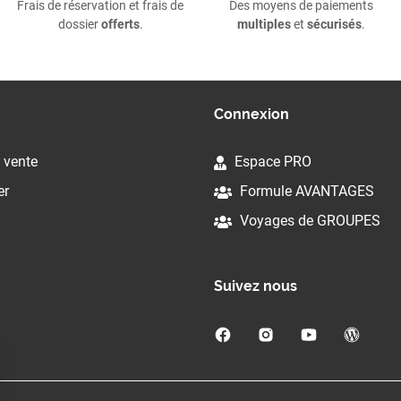
Frais de réservation et frais de
Des moyens de paiements
dossier
offerts
.
multiples
et
sécurisés
.
Connexion
 vente
Espace PRO
er
Formule AVANTAGES
Voyages de GROUPES
Suivez nous