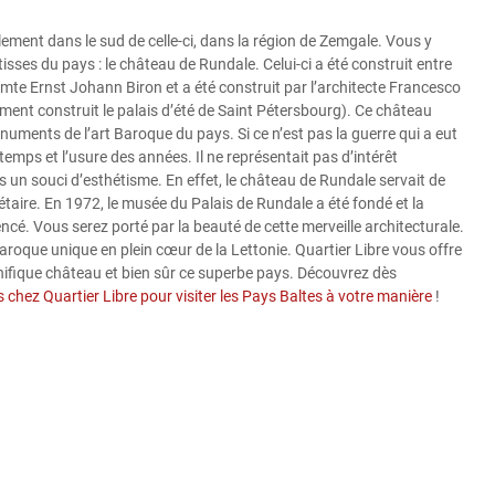
lement dans le sud de celle-ci, dans la région de Zemgale. Vous y
isses du pays : le château de Rundale. Celui-ci a été construit entre
mte Ernst Johann Biron et a été construit par l’architecte Francesco
ment construit le palais d’été de Saint Pétersbourg). Ce château
uments de l’art Baroque du pays. Si ce n’est pas la guerre qui a eut
 temps et l’usure des années. Il ne représentait pas d’intérêt
 un souci d’esthétisme. En effet, le château de Rundale servait de
taire. En 1972, le musée du Palais de Rundale a été fondé et la
é. Vous serez porté par la beauté de cette merveille architecturale.
roque unique en plein cœur de la Lettonie. Quartier Libre vous offre
nifique château et bien sûr ce superbe pays. Découvrez dès
s chez Quartier Libre pour visiter les Pays Baltes à votre manière
!