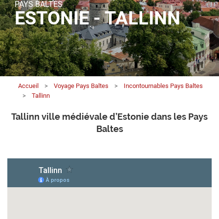
PAYS BALTES
ESTONIE - TALLINN
Accueil
>
Voyage Pays Baltes
>
Incontournables Pays Baltes
>
Tallinn
Tallinn ville médiévale d’Estonie dans les Pays
Baltes