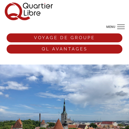
MENU
NOS DESTINATIONS
VOYAGE DE GROUPE
ANGLETERRE
QL AVANTAGES
VOS ENVIES DE VOYAGE
+33 (0)9 72 38 52 44
VOYAGE DE GROUPE
QL AVANTAGES
ESPACE PRO