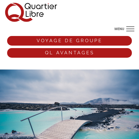
MENU
NOS DESTINATIONS
VOYAGE DE GROUPE
ANGLETERRE
QL AVANTAGES
VOS ENVIES DE VOYAGE
+33 (0)9 72 38 52 44
VOYAGE DE GROUPE
QL AVANTAGES
ESPACE PRO