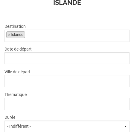
ISLANDE
VOIR L'OFFRE
889
€
dès
TTC/pers.
Destination
×
Islande
Date de départ
Ville de départ
Thématique
Durée