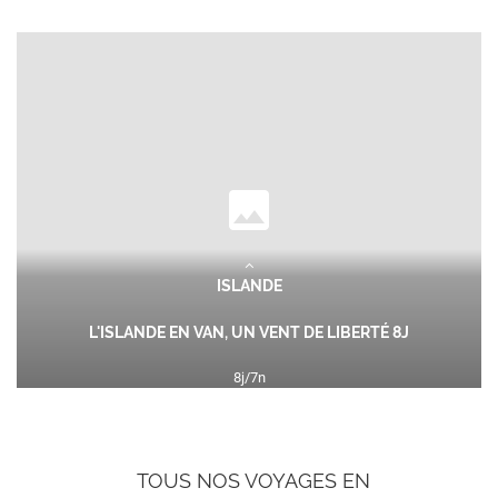
ISLANDE
L'ISLANDE EN VAN, UN VENT DE LIBERTÉ 8J
8
j/
7
n
889
€
dès
TTC/pers.
Un Autotour en liberté totale Partez à l'aventure avec un
TOUS NOS VOYAGES EN
autotour en van en Islande et découvrez cette île magique à...