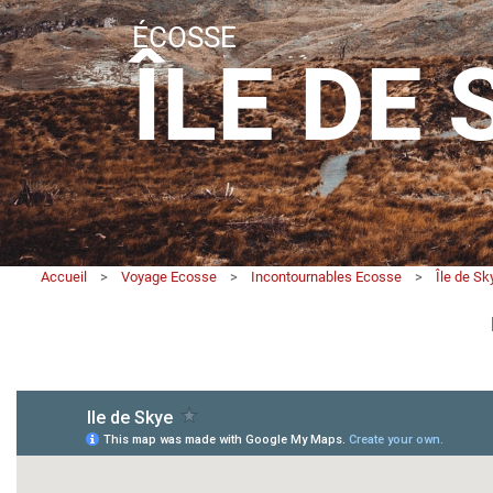
ÉCOSSE
ÎLE DE 
Accueil
>
Voyage Ecosse
>
Incontournables Ecosse
>
Île de Sk