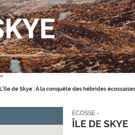
SKYE
ye
L'île de Skye : À la conquête des hébrides écossaise
ÉCOSSE -
ÎLE DE SKYE