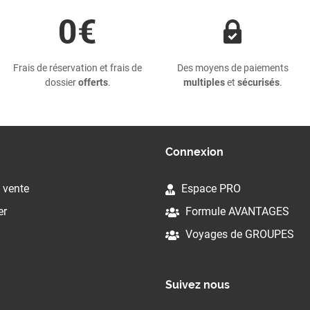
Frais de réservation et frais de
Des moyens de paiements
dossier
offerts
.
multiples
et
sécurisés
.
Connexion
 vente
Espace PRO
er
Formule AVANTAGES
Voyages de GROUPES
Suivez nous