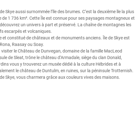
e de Skye aussi surnommée l’île des brumes. C’est la deuxième île la plus
ie de 1 736 km². Cette Île est connue pour ses paysages montagneux et
us découvrez un univers à part et préservé. La chaîne de montagnes les
efs escarpés et volcaniques.
he et constitué de châteaux et de monuments anciens. Île de Skye est
 Rona, Raasay ou Soay.
 à visiter le Château de Dunvegan, domaine de la famille MacLeod
nsule de Sleat, trône le château d’Armadale, siège du clan Donald,
rdins vous y trouverez un musée dédié à la culture Hébrides et à
alement le château de Duntulm, en ruines, sur la péninsule Trotternish.
’Île de Skye, vous charmera grâce aux couleurs vives des maisons.