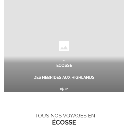
ECOSSE
DES HÉBRIDES AUX HIGHLANDS
8
j/
7
n
1209
€
dès
TTC/pers.
Appréciez ce pays riche en châteaux, folklores et paysages
TOUS NOS VOYAGES EN
spectaculaire ! Au-delà du folklore des kilts et des...
ÉCOSSE