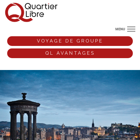
MENU
NOS DESTINATIONS
VOYAGE DE GROUPE
ANGLETERRE
QL AVANTAGES
VOS ENVIES DE VOYAGE
+33 (0)9 72 38 52 44
VOYAGE DE GROUPE
QL AVANTAGES
ESPACE PRO