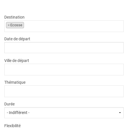
VOIR L'OFFRE
1209
€
dès
TTC/pers.
Destination
×
Ecosse
Date de départ
Ville de départ
Thématique
Durée
Flexibilité