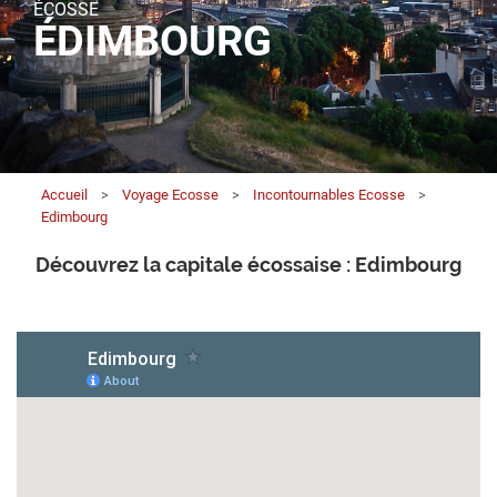
ÉCOSSE
ÉDIMBOURG
Accueil
>
Voyage Ecosse
>
Incontournables Ecosse
>
Edimbourg
Découvrez la capitale écossaise : Edimbourg