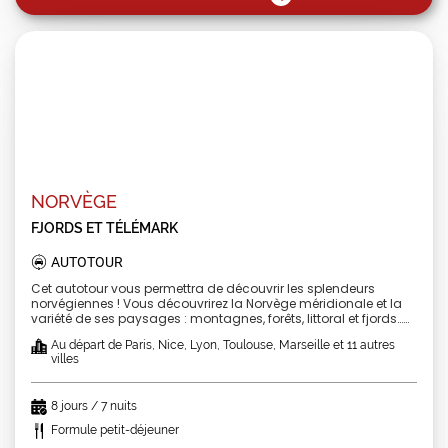
NORVÈGE
FJORDS ET TÉLÉMARK
AUTOTOUR
Cet autotour vous permettra de découvrir les splendeurs
norvégiennes ! Vous découvrirez la Norvège méridionale et la
variété de ses paysages : montagnes, forêts, littoral et fjords…
Entre les incroyables panoramas qu’offrent les falaises
Au départ de Paris, Nice, Lyon, Toulouse, Marseille et 11 autres
encerclant le Lysefjord, la magnifique région du Telemark,
villes
Bergen et Stavanger, vous serez charmé par cette Norvège tout
en contraste. Laissez-vous porter par les merveilles
norvégiennes ! Forfait avion + hébergement + petits déjeuners
8 jours / 7 nuits
Formule petit-déjeuner