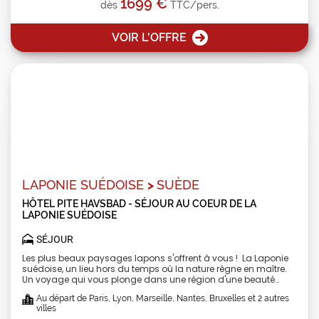
1699 €
dès
TTC/pers.
de 4 personnes
VOIR L'OFFRE
LAPONIE SUÉDOISE
>
SUÈDE
HÔTEL PITE HAVSBAD - SÉJOUR AU COEUR DE LA
LAPONIE SUÉDOISE
SÉJOUR
Les plus beaux paysages lapons s'offrent à vous ! La Laponie
suédoise, un lieu hors du temps où la nature règne en maître.
Un voyage qui vous plonge dans une région d'une beauté
saisissante, où les forêts enneigées, les lacs gelés et les
Au départ de Paris, Lyon, Marseille, Nantes, Bruxelles et 2 autres
aurores boréales dessinent des paysages féériques. Avec
villes
notre séjour tout compris*, vous vivrez une expérience