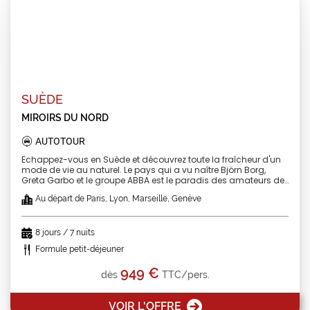
SUÈDE
MIROIRS DU NORD
AUTOTOUR
Echappez-vous en Suède et découvrez toute la fraîcheur d'un
mode de vie au naturel. Le pays qui a vu naître Björn Borg,
Greta Garbo et le groupe ABBA est le paradis des amateurs de
nature et des paysages entièrement préservés. Etendues
Au départ de Paris, Lyon, Marseille, Genève
gelées, forêts primaire, îles rocheuses, floklore viking -
découvrez la Suède dans toute sa splendeur. A votre rythme,
découvrez des châteaux royaux, des milliers de lacs et d'îles.
Vous aurez peut-être la chance de voir des rennes... Une
8 jours / 7 nuits
identité forte, une nature préservé, un folkore unique ! Forfait
Formule petit-déjeuner
avion + hébergement + petits déjeuners
949 €
dès
TTC/pers.
VOIR L'OFFRE