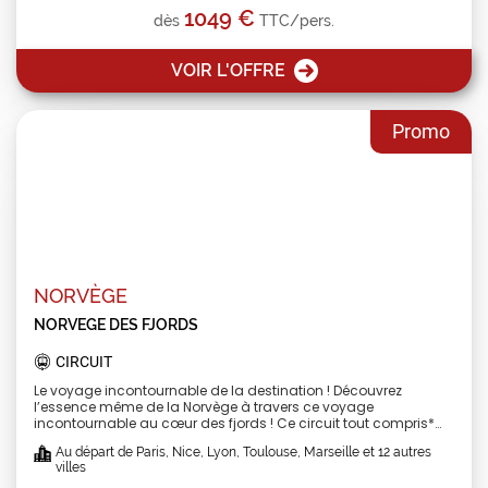
1049 €
dès
TTC/pers.
VOIR L'OFFRE
Promo
NORVÈGE
NORVEGE DES FJORDS
CIRCUIT
Le voyage incontournable de la destination ! Découvrez
l’essence même de la Norvège à travers ce voyage
incontournable au cœur des fjords ! Ce circuit tout compris*
vous invite à explorer les paysages spectaculaires de la
Au départ de Paris, Nice, Lyon, Toulouse, Marseille et 12 autres
Norvège en visitant ses trois fjords les plus célèbres : le
villes
majestueux Geirangerfjord, le paisible Hardangerfjord et le