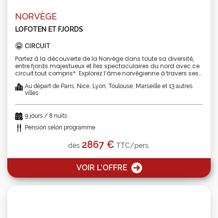
NORVÈGE
LOFOTEN ET FJORDS
CIRCUIT
Partez à la découverte de la Norvège dans toute sa diversité,
entre fjords majestueux et îles spectaculaires du nord avec ce
circuit tout compris*. Explorez l’âme norvégienne à travers ses
paysages les plus emblématiques, du sud verdoyant aux
Au départ de Paris, Nice, Lyon, Toulouse, Marseille et 13 autres
confins arctiques. De la capitale Oslo à la mythique Bergen, en
villes
passant par les somptueuses îles Lofoten et Vesterålen,
laissez-vous surprendre par un pays à la nature intacte et à la
culture profondément enracinée. Entre croisières, montagnes,
9 jours / 8 nuits
cascades et villages colorés, ce voyage vous plongera dans
une Norvège sauvage, authentique et inoubliable. En option,
Pension selon programme
prolongez l’aventure jusqu’au Cap Nord pour vivre l’expérience
unique du Soleil de Minuit à 70° de latitude nord. Départs
2867 €
dès
TTC/pers.
garantis | Visite d’Oslo, Trondheim et Bergen | Logement 3*
extérieurs localité ou centre-ville *voir rubrique « le prix ne
comprend pas »
VOIR L'OFFRE