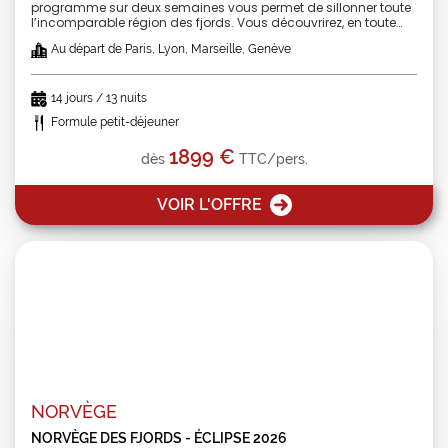
programme sur deux semaines vous permet de sillonner toute
l’incomparable région des fjords. Vous découvrirez, en toute
liberté et sans souci d’intendance, quatre fjords parmi les plus
Au départ de Paris, Lyon, Marseille, Genève
majestueux et les villes les plus importantes de Norvège. Entre
fjords et villes, ce voyage sera riche en découvertes ! Forfait
avion + hébergement + petits déjeuners
14 jours / 13 nuits
Formule petit-déjeuner
1899 €
dès
TTC/pers.
VOIR L'OFFRE
NORVÈGE
NORVÈGE DES FJORDS - ÉCLIPSE 2026