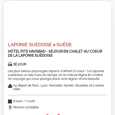
LAPONIE SUÉDOISE
>
SUÈDE
HÔTEL PITE HAVSBAD - SÉJOUR EN CHALET AU COEUR
DE LA LAPONIE SUÉDOISE
SÉJOUR
Les plus beaux paysages lapons s'offrent à vous ! La Laponie
suédoise, un lieu hors du temps où la nature règne en maître.
Un voyage qui vous plonge dans une région d'une beauté
saisissante, où les forêts enneigées, les lacs gelés et les
Au départ de Paris, Lyon, Marseille, Nantes, Bruxelles et 2 autres
aurores boréales dessinent des paysages féériques. Avec
villes
notre séjour tout compris*, vous vivrez une expérience
exceptionnelle, mêlant activités hivernales, découvertes
culturelles et moments de pure détente. Un séjour à la hauteur
8 jours / 7 nuits
des grands espaces, un véritable paradis blanc où l’aventure
se mêle à l’authenticité. *voir rubrique « le prix ne comprend
Pension complète
pas » Départ Garanti | Pension complète | Logement hôtel avec
complexe aquatique | Activités et excursions incluses | A partir