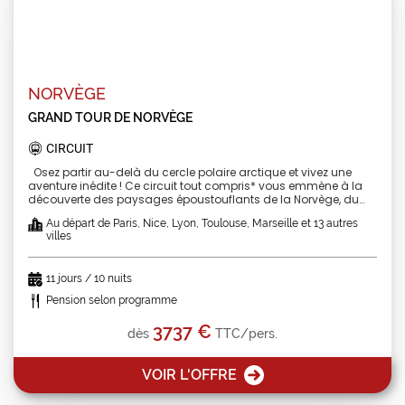
NORVÈGE
GRAND TOUR DE NORVÈGE
CIRCUIT
Osez partir au-delà du cercle polaire arctique et vivez une
aventure inédite ! Ce circuit tout compris* vous emmène à la
découverte des paysages époustouflants de la Norvège, du
sud au nord, jusqu’au légendaire Cap Nord. Explorez un pays
Au départ de Paris, Nice, Lyon, Toulouse, Marseille et 13 autres
où la nature sauvage est reine, entre fjords majestueux,
villes
montagnes imposantes, et panoramas à couper le souffle. Ce
programme équilibré vous permet de découvrir les
incontournables de la Norvège, avec en point d'orgue l’arrivée
11 jours / 10 nuits
au "bout du monde" : le Cap Nord, où le soleil de minuit vous
accueillera dans un cadre magique. Un voyage hors du
Pension selon programme
temps, pour s’imprégner de la beauté brute de l’Arctique !
Départs garantis | Pension selon programme | Logement 3*
3737 €
dès
TTC/pers.
extérieurs localité ou centre-ville *voir rubrique « le prix ne
comprend pas »
VOIR L'OFFRE